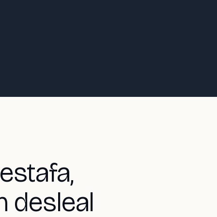
estafa,
n desleal