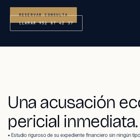
RESERVAR CONSULTA
LLAMAR 952 87 42 37
Una acusación eco
pericial inmediata.
• Estudio riguroso de su expediente financiero sin ningún t