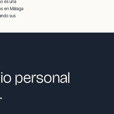
ho es una
os en Málaga
dando sus
io personal
.