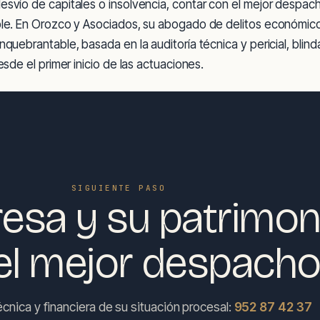
esvío de capitales o insolvencia, contar con el mejor despac
ble. En Orozco y Asociados, su abogado de delitos económic
nquebrantable, basada en la auditoría técnica y pericial, blin
esde el primer inicio de las actuaciones.
SIGUIENTE PASO
esa y su patrimon
el mejor despacho
écnica y financiera de su situación procesal:
952 87 42 37