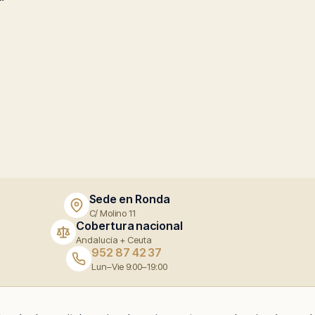
Sede en Ronda
C/ Molino 11
Cobertura nacional
Andalucía + Ceuta
952 87 42 37
Lun–Vie 9:00–19:00