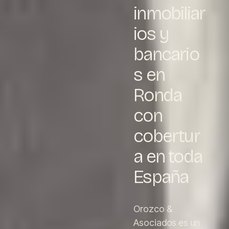
inmobiliar
ios y
bancario
s en
Ronda
con
cobertur
a en toda
España
Orozco &
Asociados es un