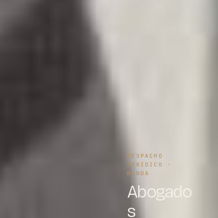
DESPACHO
JURÍDICO ·
RONDA
Abogado
s