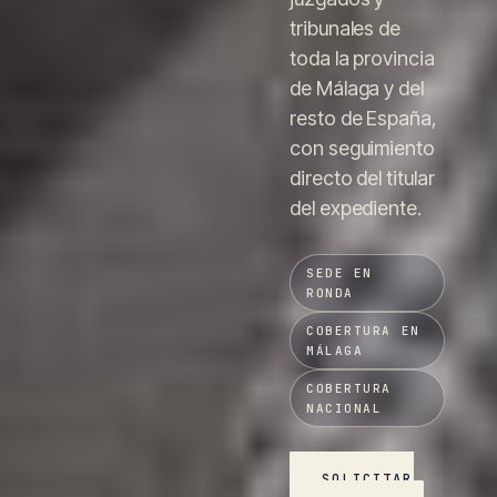
tribunales de
toda la provincia
de Málaga y del
resto de España,
con seguimiento
directo del titular
del expediente.
SEDE EN
RONDA
COBERTURA EN
MÁLAGA
COBERTURA
NACIONAL
SOLICITAR