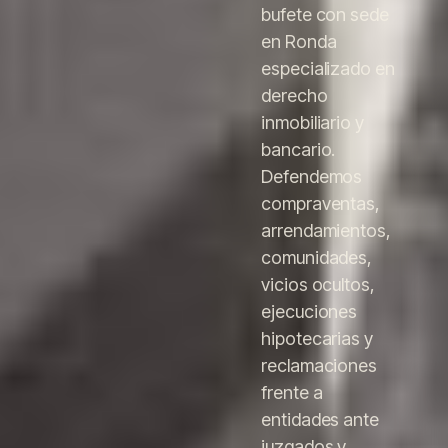
bufete con sede
en Ronda
especializado en
derecho
inmobiliario y
bancario.
Defendemos
compraventas,
arrendamientos,
comunidades,
vicios ocultos,
ejecuciones
hipotecarias y
reclamaciones
frente a
entidades ante
juzgados y