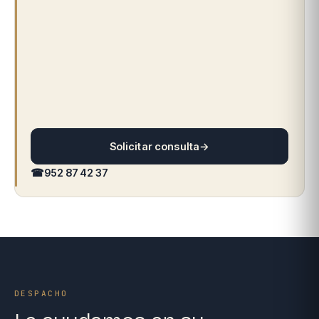
Solicitar consulta
→
☎
952 87 42 37
DESPACHO