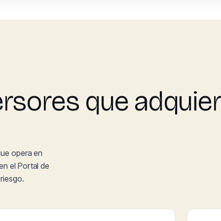
ersores que adquie
 que opera en
n el Portal de
riesgo.