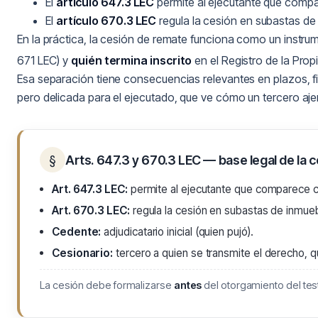
El
artículo 647.3 LEC
permite al ejecutante que compa
El
artículo 670.3 LEC
regula la cesión en subastas de 
En la práctica, la cesión de remate funciona como un instru
671 LEC) y
quién termina inscrito
en el Registro de la Pro
Esa separación tiene consecuencias relevantes en plazos, fisc
pero delicada para el ejecutado, que ve cómo un tercero a
§
Arts. 647.3 y 670.3 LEC — base legal de la 
Art. 647.3 LEC:
permite al ejecutante que comparece c
Art. 670.3 LEC:
regula la cesión en subastas de inmuebl
Cedente:
adjudicatario inicial (quien pujó).
Cesionario:
tercero a quien se transmite el derecho, q
La cesión debe formalizarse
antes
del otorgamiento del tes