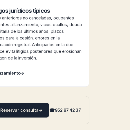
os jurídicos típicos
 anteriores no canceladas, ocupantes
entes al lanzamiento, vicios ocultos, deuda
taria de los últimos años, plazos
os para la cesión, errores en la
icación registral. Anticiparlos en la due
nce evita litigios posteriores que erosionan
gen de la inversión.
anzamiento
→
Reservar consulta
→
☎
952 87 42 37