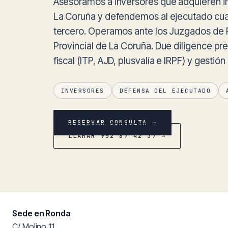
Asesoramos a inversores que adquieren i
La Coruña y defendemos al ejecutado cua
tercero. Operamos ante los Juzgados de Pr
Provincial de La Coruña. Due diligence pre
fiscal (ITP, AJD, plusvalía e IRPF) y gestió
INVERSORES
DEFENSA DEL EJECUTADO
RESERVAR CONSULTA →
LLAMAR 952 87 42 37 →
Sede en Ronda
C/ Molino 11