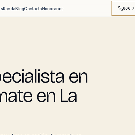
606 7
os
Ronda
Blog
Contacto
Honorarios
A
cialista en
mate en La