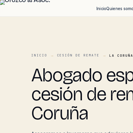
Inicio
Quienes som
INICIO
CESIÓN DE REMATE
LA CORUÑ
Abogado espe
cesión de re
Coruña