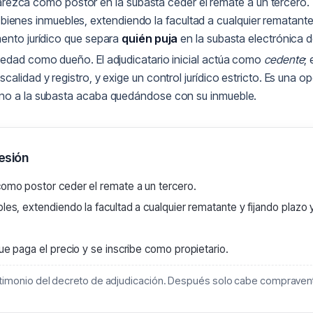
rezca como postor en la subasta ceder el remate a un tercero.
bienes inmuebles, extendiendo la facultad a cualquier rematante y
mento jurídico que separa
quién puja
en la subasta electrónica d
piedad como dueño. El adjudicatario inicial actúa como
cedente
;
alidad y registro, y exige un control jurídico estricto. Es una op
jeno a la subasta acaba quedándose con su inmueble.
cesión
omo postor ceder el remate a un tercero.
es, extendiendo la facultad a cualquier rematante y fijando plazo 
ue paga el precio y se inscribe como propietario.
timonio del decreto de adjudicación. Después solo cabe compraventa c