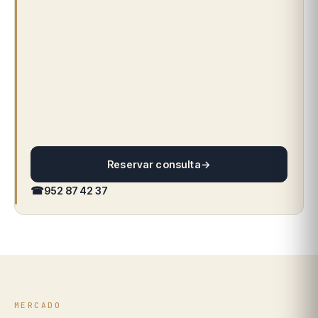
Reservar consulta
→
☎
952 87 42 37
MERCADO