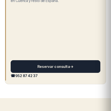
en Cuenca y resto de España.
Reservar consulta
→
☎
952 87 42 37