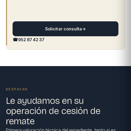
Solicitar consulta
→
☎
952 87 42 37
DESPACHO
Le ayudamos en su
operación de cesión de
remate
Primera valoración técnica del expediente, tanto si es