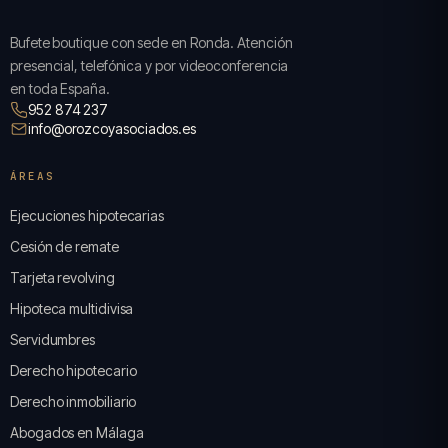
Bufete boutique con sede en Ronda. Atención
presencial, telefónica y por videoconferencia
en toda España.
952 874 237
info@orozcoyasociados.es
ÁREAS
Ejecuciones hipotecarias
Cesión de remate
Tarjeta revolving
Hipoteca multidivisa
Servidumbres
Derecho hipotecario
Derecho inmobiliario
Abogados en Málaga