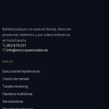
Bufete boutique con sede en Ronda. Atención
presencial, telefónica y por videoconferencia
en toda España.
952 874 237
info@orozcoyasociados.es
ÁREAS
Ejecuciones hipotecarias
Cesión de remate
Tarjeta revolving
Hipoteca multidivisa
Servidumbres
Derecho hipotecario