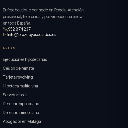
Bufete boutique con sede en Ronda. Atención
presencial, telefónica y por videoconferencia
en toda España.
952 874 237
info@orozcoyasociados.es
ÁREAS
Ejecuciones hipotecarias
Cesión de remate
Tarjeta revolving
Hipoteca multidivisa
Servidumbres
Derecho hipotecario
Derecho inmobiliario
Abogados en Málaga