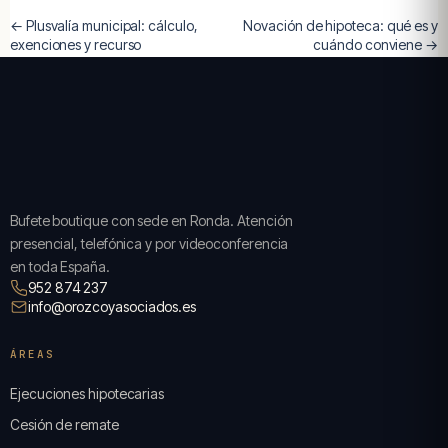
← Plusvalía municipal: cálculo,
Novación de hipoteca: qué es y
exenciones y recurso
cuándo conviene →
Bufete boutique con sede en Ronda. Atención
presencial, telefónica y por videoconferencia
en toda España.
952 874 237
info@orozcoyasociados.es
ÁREAS
Ejecuciones hipotecarias
Cesión de remate