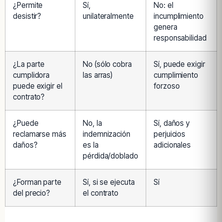
¿Permite
Sí,
No: el
desistir?
unilateralmente
incumplimiento
genera
responsabilidad
¿La parte
No (sólo cobra
Sí, puede exigir
cumplidora
las arras)
cumplimiento
puede exigir el
forzoso
contrato?
¿Puede
No, la
Sí, daños y
reclamarse más
indemnización
perjuicios
daños?
es la
adicionales
pérdida/doblado
¿Forman parte
Sí, si se ejecuta
Sí
del precio?
el contrato