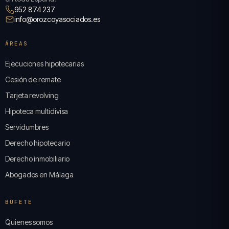
952 874 237
info@orozcoyasociados.es
ÁREAS
Ejecuciones hipotecarias
Cesión de remate
Tarjeta revolving
Hipoteca multidivisa
Servidumbres
Derecho hipotecario
Derecho inmobiliario
Abogados en Málaga
BUFETE
Quienes somos