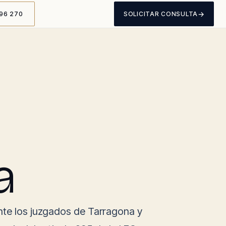
→
96 270
SOLICITAR CONSULTA
a
nte los juzgados de Tarragona y