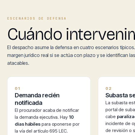
ESCENARIOS DE DEFENSA
Cuándo interveni
El despacho asume la defensa en cuatro escenarios típicos.
margen jurídico real si se actúa con plazo y se identifican la
atacables.
01
02
Demanda recién
Subasta s
notificada
La subasta es
portal de suba
El procurador acaba de notificar
cabe
paraliza
la demanda ejecutiva. Hay
10
incidente de o
días hábiles
para oponerse por
de revisión o s
la vía del artículo 695 LEC.