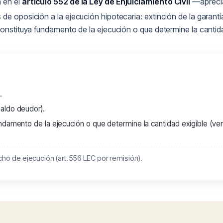
 en el
artículo 552 de la Ley de Enjuiciamiento Civil
—apreciac
s de oposición a la ejecución hipotecaria: extinción de la garantí
constituya fundamento de la ejecución o que determine la cantida
.
aldo deudor).
ndamento de la ejecución o que determine la cantidad exigible (ven
ho de ejecución (art. 556 LEC por remisión).