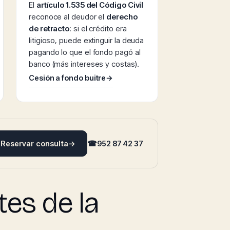
El
artículo 1.535 del Código Civil
reconoce al deudor el
derecho
de retracto
: si el crédito era
litigioso, puede extinguir la deuda
pagando lo que el fondo pagó al
banco (más intereses y costas).
Cesión a fondo buitre
→
Reservar consulta
→
☎
952 87 42 37
es de la