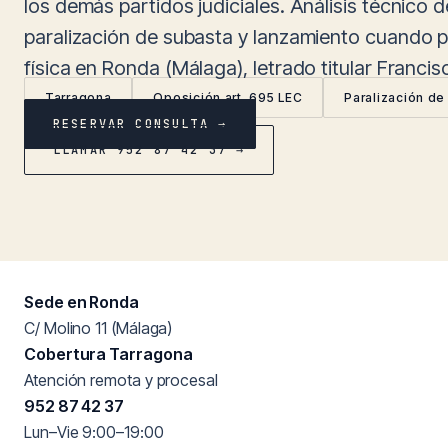
los demás partidos judiciales. Análisis técnico d
paralización de subasta y lanzamiento cuando p
física en Ronda (Málaga), letrado titular Franci
Tarragona
Oposición art. 695 LEC
Paralización de
RESERVAR CONSULTA →
LLAMAR 952 87 42 37 →
Sede en Ronda
C/ Molino 11 (Málaga)
Cobertura Tarragona
Atención remota y procesal
952 87 42 37
Lun–Vie 9:00–19:00