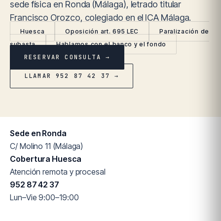
sede física en Ronda (Málaga), letrado titular
Francisco Orozco, colegiado en el ICA Málaga.
Huesca
Oposición art. 695 LEC
Paralización de
subasta
Hablamos con el banco y el fondo
RESERVAR CONSULTA →
LLAMAR 952 87 42 37 →
Sede en Ronda
C/ Molino 11 (Málaga)
Cobertura Huesca
Atención remota y procesal
952 87 42 37
Lun–Vie 9:00–19:00