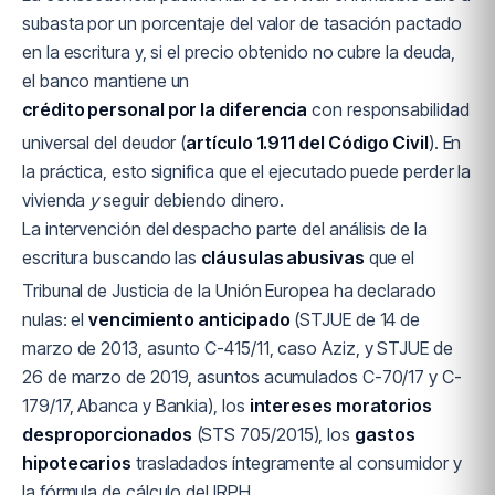
subasta por un porcentaje del valor de tasación pactado
en la escritura y, si el precio obtenido no cubre la deuda,
el banco mantiene un
crédito personal por la diferencia
con responsabilidad
universal del deudor (
artículo 1.911 del Código Civil
). En
la práctica, esto significa que el ejecutado puede perder la
vivienda
y
seguir debiendo dinero.
La intervención del despacho parte del análisis de la
escritura buscando las
cláusulas abusivas
que el
Tribunal de Justicia de la Unión Europea ha declarado
nulas: el
vencimiento anticipado
(STJUE de 14 de
marzo de 2013, asunto C-415/11, caso Aziz, y STJUE de
26 de marzo de 2019, asuntos acumulados C-70/17 y C-
179/17, Abanca y Bankia), los
intereses moratorios
desproporcionados
(STS 705/2015), los
gastos
hipotecarios
trasladados íntegramente al consumidor y
la fórmula de cálculo del IRPH.