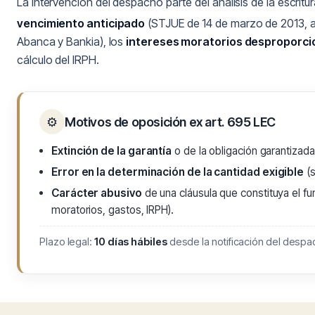
La intervención del despacho parte del análisis de la escrit
vencimiento anticipado
(STJUE de 14 de marzo de 2013, a
Abanca y Bankia), los
intereses moratorios desproporc
cálculo del IRPH.
⚙
Motivos de oposición ex art. 695 LEC
Extinción de la garantía
o de la obligación garantizada
Error en la determinación de la cantidad exigible
(s
Carácter abusivo
de una cláusula que constituya el fu
moratorios, gastos, IRPH).
Plazo legal:
10 días hábiles
desde la notificación del despac