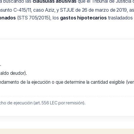
ura buscando las
cláusulas abusivas
que el Tribunal de Justicia
sunto C-415/11, caso Aziz, y STJUE de 26 de marzo de 2019, a
ionados
(STS 705/2015), los
gastos hipotecarios
trasladados 
.
aldo deudor).
ndamento de la ejecución o que determine la cantidad exigible (ven
ho de ejecución (art. 556 LEC por remisión).