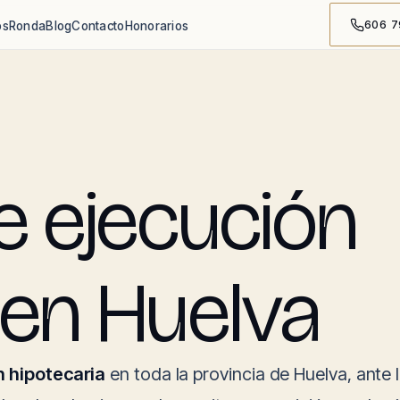
606 7
os
Ronda
Blog
Contacto
Honorarios
 ejecución
 en Huelva
n hipotecaria
en toda la provincia de Huelva, ante 