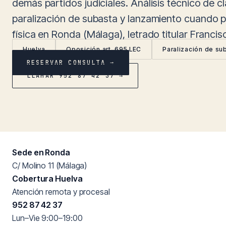
demás partidos judiciales. Análisis técnico de cl
paralización de subasta y lanzamiento cuando p
física en Ronda (Málaga), letrado titular Franci
Huelva
Oposición art. 695 LEC
Paralización de su
RESERVAR CONSULTA →
LLAMAR 952 87 42 37 →
Sede en Ronda
C/ Molino 11 (Málaga)
Cobertura Huelva
Atención remota y procesal
952 87 42 37
Lun–Vie 9:00–19:00