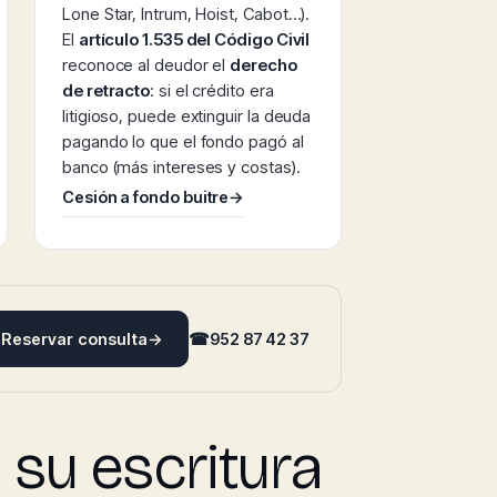
Lone Star, Intrum, Hoist, Cabot…).
El
artículo 1.535 del Código Civil
reconoce al deudor el
derecho
de retracto
: si el crédito era
litigioso, puede extinguir la deuda
pagando lo que el fondo pagó al
banco (más intereses y costas).
Cesión a fondo buitre
→
Reservar consulta
→
☎
952 87 42 37
su escritura