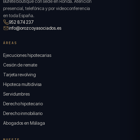
Bufete boutique con sede en Ronda. Atención
presencial, telefónica y por videoconferencia
en toda España.
952 874 237
info@orozcoyasociados.es
ÁREAS
Ejecuciones hipotecarias
Cesión de remate
Tarjeta revolving
Hipoteca multidivisa
Servidumbres
Derecho hipotecario
Derecho inmobiliario
Abogados en Málaga
BUFETE