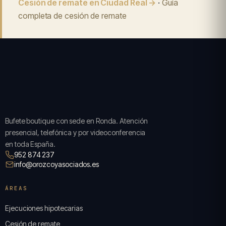
Cesión de remate en Ciudad Real →
·
Guía
completa de cesión de remate
Bufete boutique con sede en Ronda. Atención
presencial, telefónica y por videoconferencia
en toda España.
952 874 237
info@orozcoyasociados.es
ÁREAS
Ejecuciones hipotecarias
Cesión de remate