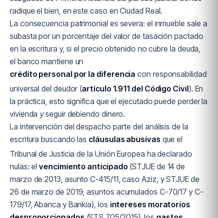
radique el bien, en este caso en Ciudad Real.
La consecuencia patrimonial es severa: el inmueble sale a
subasta por un porcentaje del valor de tasación pactado
en la escritura y, si el precio obtenido no cubre la deuda,
el banco mantiene un
crédito personal por la diferencia
con responsabilidad
universal del deudor (
artículo 1.911 del Código Civil
). En
la práctica, esto significa que el ejecutado puede perder la
vivienda
y
seguir debiendo dinero.
La intervención del despacho parte del análisis de la
escritura buscando las
cláusulas abusivas
que el
Tribunal de Justicia de la Unión Europea ha declarado
nulas: el
vencimiento anticipado
(STJUE de 14 de
marzo de 2013, asunto C-415/11, caso Aziz, y STJUE de
26 de marzo de 2019, asuntos acumulados C-70/17 y C-
179/17, Abanca y Bankia), los
intereses moratorios
desproporcionados
(STS 705/2015), los
gastos