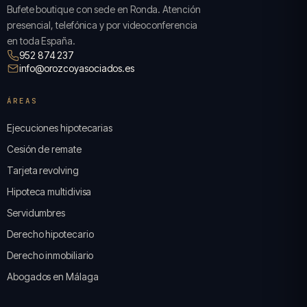
Bufete boutique con sede en Ronda. Atención
presencial, telefónica y por videoconferencia
en toda España.
952 874 237
info@orozcoyasociados.es
ÁREAS
Ejecuciones hipotecarias
Cesión de remate
Tarjeta revolving
Hipoteca multidivisa
Servidumbres
Derecho hipotecario
Derecho inmobiliario
Abogados en Málaga