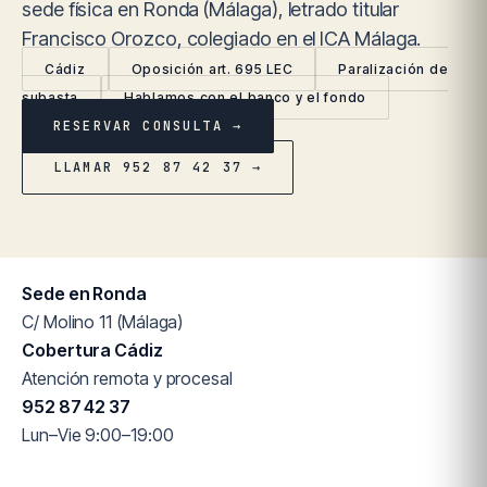
sede física en Ronda (Málaga), letrado titular
Francisco Orozco, colegiado en el ICA Málaga.
Cádiz
Oposición art. 695 LEC
Paralización de
subasta
Hablamos con el banco y el fondo
RESERVAR CONSULTA →
LLAMAR 952 87 42 37 →
Sede en Ronda
C/ Molino 11 (Málaga)
Cobertura Cádiz
Atención remota y procesal
952 87 42 37
Lun–Vie 9:00–19:00