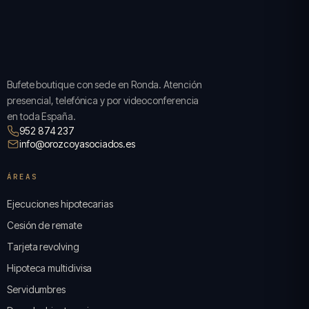
Bufete boutique con sede en Ronda. Atención
presencial, telefónica y por videoconferencia
en toda España.
952 874 237
info@orozcoyasociados.es
ÁREAS
Ejecuciones hipotecarias
Cesión de remate
Tarjeta revolving
Hipoteca multidivisa
Servidumbres