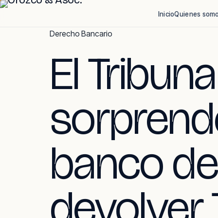
Inicio
Quienes som
Skip
Derecho Bancario
to
El Tribun
content
sorprende
banco de
devolver