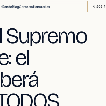
606 7
os
Ronda
Blog
Contacto
Honorarios
al Supremo
: el
berá
 TODOS