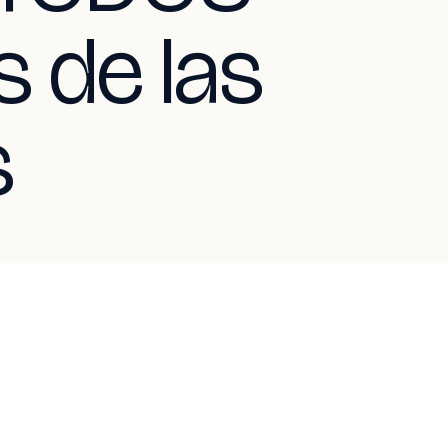
s de las
s