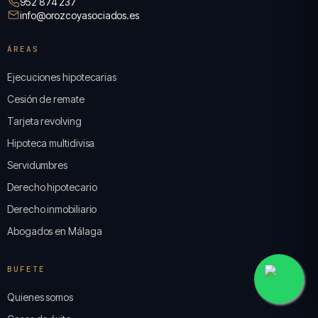
952 874 237
info@orozcoyasociados.es
ÁREAS
Ejecuciones hipotecarias
Cesión de remate
Tarjeta revolving
Hipoteca multidivisa
Servidumbres
Derecho hipotecario
Derecho inmobiliario
Abogados en Málaga
BUFETE
Quienes somos