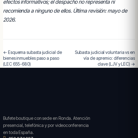
efectos informativos; el despacho no representa ni
recomienda a ninguno de ellos. Última revisión: mayo de
2026.
← Esquema subasta judicial de
Subasta judicial voluntaria vs en
bienes inmuebles paso a paso
vía de apremio: diferencias
(LEC 655-680)
clave (LJV y LEC) →
Bufete boutique con sede en Ronda. Atención
presencial, telefónica y por videoconferencia
en toda España.