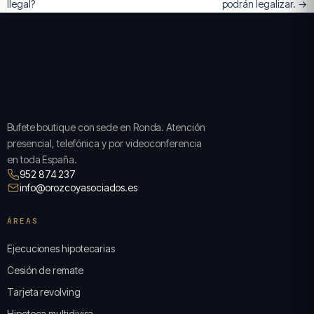
Ilegal?
podrán legalizar. →
Bufete boutique con sede en Ronda. Atención
presencial, telefónica y por videoconferencia
en toda España.
952 874 237
info@orozcoyasociados.es
ÁREAS
Ejecuciones hipotecarias
Cesión de remate
Tarjeta revolving
Hipoteca multidivisa