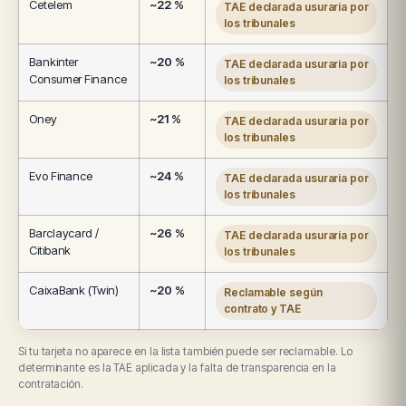
Cetelem
~22 %
TAE declarada usuraria por
los tribunales
Bankinter
~20 %
TAE declarada usuraria por
Consumer Finance
los tribunales
Oney
~21 %
TAE declarada usuraria por
los tribunales
Evo Finance
~24 %
TAE declarada usuraria por
los tribunales
Barclaycard /
~26 %
TAE declarada usuraria por
Citibank
los tribunales
CaixaBank (Twin)
~20 %
Reclamable según
contrato y TAE
Si tu tarjeta no aparece en la lista también puede ser reclamable. Lo
determinante es la TAE aplicada y la falta de transparencia en la
contratación.