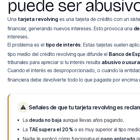
puede ser abusiv
Una
tarjeta revolving
es una tarjeta de crédito con un sis
financiar, generando nuevos intereses. Esto provoca una
de
intereses.
El problema es el
tipo de interés
. Estas tarjetas suelen apli
tipo medio del crédito revolving que difunde el
Banco de Es
tribunales para apreciar si tu interés resulta
abusivo o usura
Cuando el interés es desproporcionado, o cuando la entida
financiera debe devolverte todo lo que pagaste por encima d
⚠
Señales de que tu tarjeta revolving es recla
La
deuda no baja
aunque llevas años pagando.
La
TAE supera el 20 %
o es muy superior al tipo medi
Nadie te explicó cómo funcionaba el
pago aplazado
ni