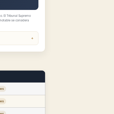
o. El Tribunal Supremo
 notable se considera
les
les
les