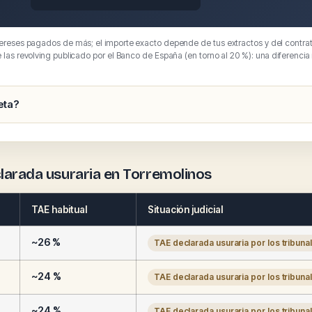
tereses pagados de más; el importe exacto depende de tus extractos y del contrat
e las revolving publicado por el Banco de España (en torno al 20 %): una diferencia
eta?
clarada usuraria en Torremolinos
TAE habitual
Situación judicial
~26 %
TAE declarada usuraria por los tribuna
~24 %
TAE declarada usuraria por los tribuna
~24 %
TAE declarada usuraria por los tribuna