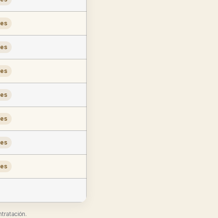
les
les
les
les
les
les
les
ntratación.