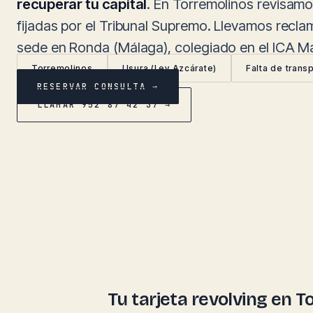
recuperar tu capital
. En Torremolinos revisamo
fijadas por el Tribunal Supremo. Llevamos recl
sede en Ronda (Málaga), colegiado en el ICA M
Torremolinos
Usura (Ley Azcárate)
Falta de trans
RESERVAR CONSULTA →
LLAMAR 952 87 42 37 →
Tu tarjeta revolving en 