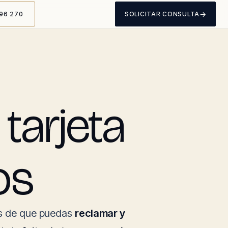
→
96 270
SOLICITAR CONSULTA
tarjeta
os
es de que puedas
reclamar y