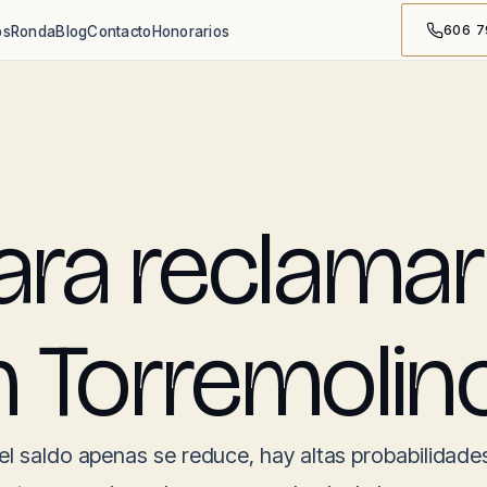
606 7
os
Ronda
Blog
Contacto
Honorarios
a reclamar 
n Torremolin
el saldo apenas se reduce, hay altas probabilidad