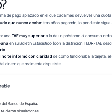
o?
tema de pago aplazado en el que cada mes devuelves una cuota b
uda que nunca acaba
: tras años pagando, lo pendiente sigue 
car una
TAE muy superior
a la de un préstamo al consumo ordina
paña
en su Boletín Estadístico (con la distinción TEDR-TAE desd
rio
.
d
no te informó con claridad
de cómo funcionaba la tarjeta, e
el dinero que realmente dispusiste.
mable
o del Banco de España.
 te dieron simulaciones.