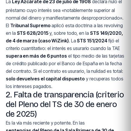
La
Ley Azcárate de 23 de julio de 1908
declara nulo el
préstamo cuyo interés sea «notablemente superior al
normal del dinero y manifiestamente desproporcionado».
El
Tribunal Supremo
aplicó esta doctrina a las revolving
en la
STS 628/2015
y, sobre todo, en la
STS 149/2020,
de 4 de marzo (caso WiZink)
. La
STS 151/2024
fijó el
criterio cuantitativo: el interés es usurario cuando la TAE
supera en más de 6 puntos
el tipo medio de las tarjetas
de crédito publicado por el Banco de España en la fecha
del contrato. Si el contrato es usurario, la nulidad es total:
solo devuelves el capital dispuesto
y recuperas todos
los intereses pagados.
2. Falta de transparencia (criterio
del Pleno del TS de 30 de enero
de 2025)
Es la vía más reciente y potente. En las
sentencias del Pleno de la Sala Primera de 30 de