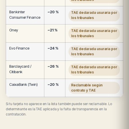
Bankinter
~20 %
TAE declarada usuraria por
Consumer Finance
los tribunales
Oney
~21 %
TAE declarada usuraria por
los tribunales
Evo Finance
~24 %
TAE declarada usuraria por
los tribunales
Barclaycard /
~26 %
TAE declarada usuraria por
Citibank
los tribunales
CaixaBank (Twin)
~20 %
Reclamable según
contrato y TAE
Si tu tarjeta no aparece en la lista también puede ser reclamable. Lo
determinante es la TAE aplicada y la falta de transparencia en la
contratación.