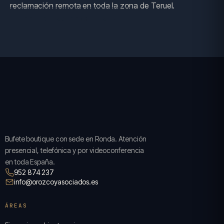
reclamación remota en toda la zona de Teruel.
SOLICITAR CONSULTA →
Bufete boutique con sede en Ronda. Atención
presencial, telefónica y por videoconferencia
en toda España.
952 874 237
info@orozcoyasociados.es
ÁREAS