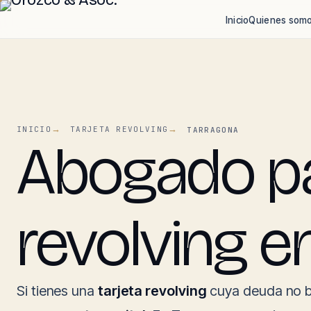
Inicio
Quienes som
INICIO
TARJETA REVOLVING
TARRAGONA
Abogado par
revolving e
Si tienes una
tarjeta revolving
cuya deuda no b