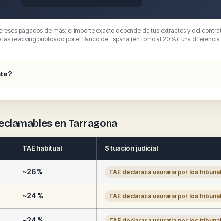
tereses pagados de más; el importe exacto depende de tus extractos y del contrat
e las revolving publicado por el Banco de España (en torno al 20 %): una diferencia
eta?
 reclamables en Tarragona
TAE habitual
Situación judicial
~26 %
TAE declarada usuraria por los tribuna
~24 %
TAE declarada usuraria por los tribuna
~24 %
TAE declarada usuraria por los tribuna