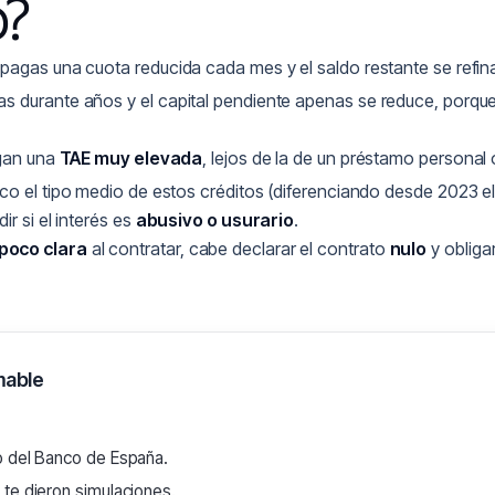
o?
 pagas una cuota reducida cada mes y el saldo restante se refi
as durante años y el capital pendiente apenas se reduce, porque
rgan una
TAE muy elevada
, lejos de la de un préstamo personal
tico el tipo medio de estos créditos (diferenciando desde 2023 e
r si el interés es
abusivo o usurario
.
poco clara
al contratar, cabe declarar el contrato
nulo
y obligar
mable
o del Banco de España.
 te dieron simulaciones.