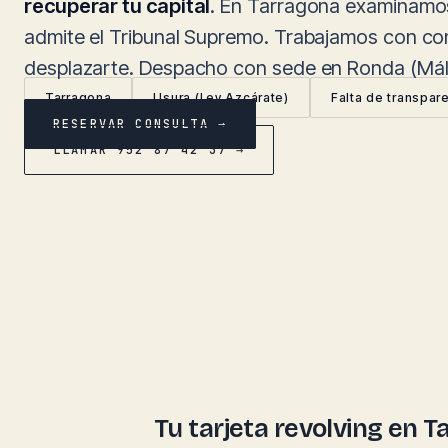
recuperar tu capital
. En Tarragona examinamos 
admite el Tribunal Supremo. Trabajamos con con
desplazarte. Despacho con sede en Ronda (Mála
Tarragona
Usura (Ley Azcárate)
Falta de transpar
RESERVAR CONSULTA →
LLAMAR 952 87 42 37 →
Tu tarjeta revolving en 