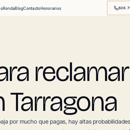
606 7
os
Ronda
Blog
Contacto
Honorarios
a reclamar 
n Tarragona
aja por mucho que pagas, hay altas probabilidad