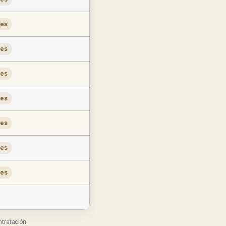
les
les
les
les
les
les
les
ntratación.