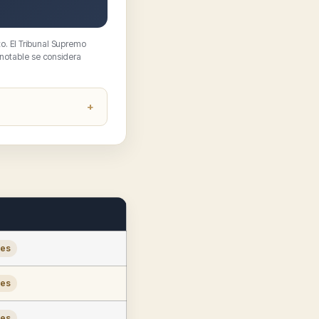
o. El Tribunal Supremo
 notable se considera
les
les
les