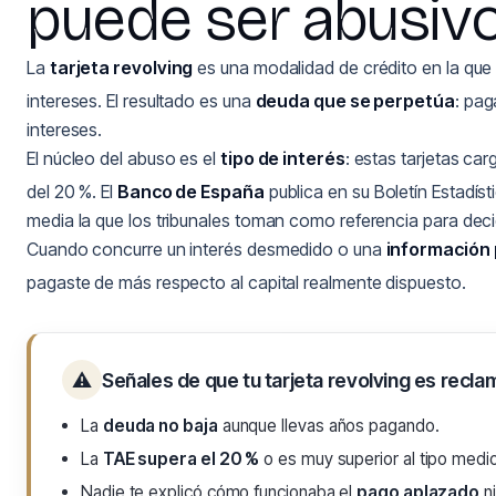
puede ser abusiv
La
tarjeta revolving
es una modalidad de crédito en la que
intereses. El resultado es una
deuda que se perpetúa
: pag
intereses.
El núcleo del abuso es el
tipo de interés
: estas tarjetas ca
del 20 %. El
Banco de España
publica en su Boletín Estadís
media la que los tribunales toman como referencia para decidi
Cuando concurre un interés desmedido o una
información 
pagaste de más respecto al capital realmente dispuesto.
⚠
Señales de que tu tarjeta revolving es recla
La
deuda no baja
aunque llevas años pagando.
La
TAE supera el 20 %
o es muy superior al tipo medi
Nadie te explicó cómo funcionaba el
pago aplazado
ni