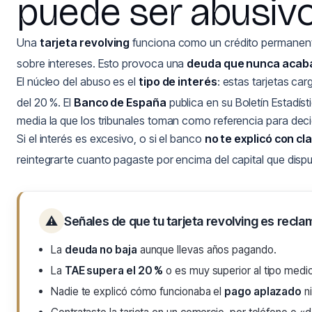
puede ser abusiv
Una
tarjeta revolving
funciona como un crédito permanente
sobre intereses. Esto provoca una
deuda que nunca acab
El núcleo del abuso es el
tipo de interés
: estas tarjetas ca
del 20 %. El
Banco de España
publica en su Boletín Estadís
media la que los tribunales toman como referencia para decidi
Si el interés es excesivo, o si el banco
no te explicó con cl
reintegrarte cuanto pagaste por encima del capital que dispu
⚠
Señales de que tu tarjeta revolving es recla
La
deuda no baja
aunque llevas años pagando.
La
TAE supera el 20 %
o es muy superior al tipo medi
Nadie te explicó cómo funcionaba el
pago aplazado
ni