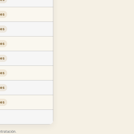
les
les
les
les
les
les
les
ntratación.