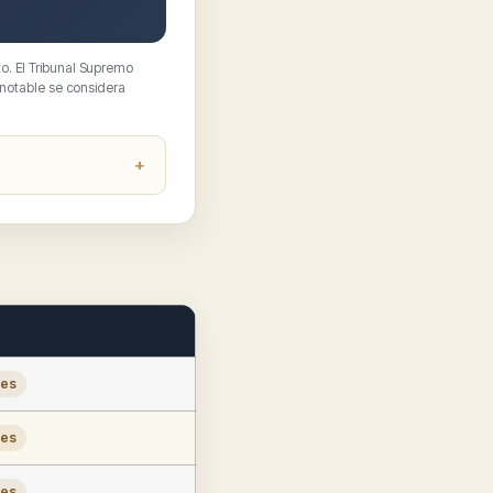
o. El Tribunal Supremo
 notable se considera
les
les
les