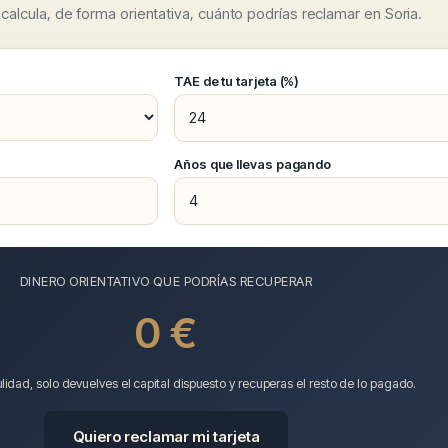
 calcula, de forma orientativa, cuánto podrías reclamar en Soria.
TAE de tu tarjeta (%)
)
Años que llevas pagando
DINERO ORIENTATIVO QUE PODRÍAS RECUPERAR
0 €
lidad, solo devuelves el capital dispuesto y recuperas el resto de lo pagado.
Quiero reclamar mi tarjeta