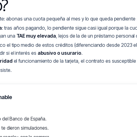
o?
: abonas una cuota pequeña al mes y lo que queda pendiente s
a
: tras años pagando, lo pendiente sigue casi igual porque la cuo
rgan una
TAE muy elevada
, lejos de la de un préstamo personal
tico el tipo medio de estos créditos (diferenciando desde 2023 e
r si el interés es
abusivo o usurario
.
aridad
el funcionamiento de la tarjeta, el contrato es susceptibl
siste.
mable
o del Banco de España.
 te dieron simulaciones.