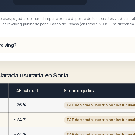
tereses pagados de más; el importe exacto depende de tus extractos y del contrat
e las revolving publicado por el Banco de España (en torno al 20 %): una diferencia
volving?
larada usuraria en Soria
TAE habitual
Situación judicial
~26 %
TAE declarada usuraria por los tribuna
~24 %
TAE declarada usuraria por los tribuna
~24 %
TAE declarada usuraria por los tribuna