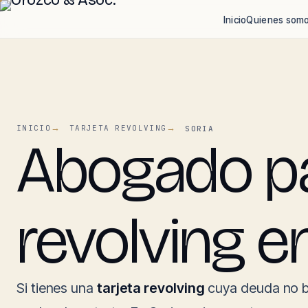
Inicio
Quienes som
INICIO
TARJETA REVOLVING
SORIA
Abogado par
revolving e
Si tienes una
tarjeta revolving
cuya deuda no b