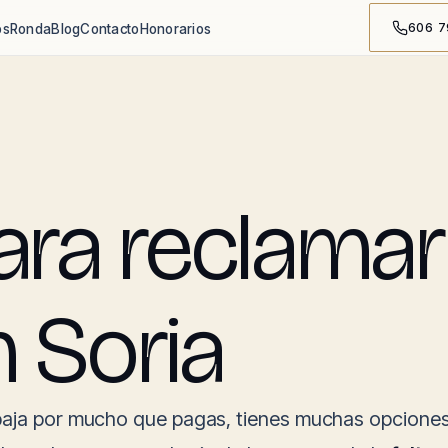
606 7
os
Ronda
Blog
Contacto
Honorarios
a reclamar 
n Soria
aja por mucho que pagas, tienes muchas opcione