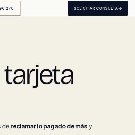
→
96 270
SOLICITAR CONSULTA
tarjeta
s de
reclamar lo pagado de más
y