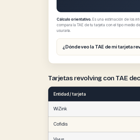
Cálculo orientativo.
Es una estimación de los in
compara la TAE de tu tarjeta con el tipo medio d
usuraria.
¿Dónde veo la TAE de mi tarjeta re
Tarjetas revolving con TAE dec
Entidad / tarjeta
WiZink
Cofidis
Vivus