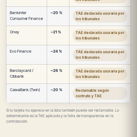
Bankinter
~20 %
TAE declarada usuraria por
Consumer Finance
los tribunales
Oney
~21 %
TAE declarada usuraria por
los tribunales
Evo Finance
~24 %
TAE declarada usuraria por
los tribunales
Barclaycard /
~26 %
TAE declarada usuraria por
Citibank
los tribunales
CaixaBank (Twin)
~20 %
Reclamable según
contrato y TAE
Si tu tarjeta no aparece en la lista también puede ser reclamable. Lo
determinante es la TAE aplicada y la falta de transparencia en la
contratación.