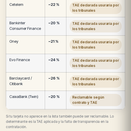
Cetelem
~22 %
TAE declarada usuraria por
los tribunales
Bankinter
~20 %
TAE declarada usuraria por
Consumer Finance
los tribunales
Oney
~21 %
TAE declarada usuraria por
los tribunales
Evo Finance
~24 %
TAE declarada usuraria por
los tribunales
Barclaycard /
~26 %
TAE declarada usuraria por
Citibank
los tribunales
CaixaBank (Twin)
~20 %
Reclamable según
contrato y TAE
Si tu tarjeta no aparece en la lista también puede ser reclamable. Lo
determinante es la TAE aplicada y la falta de transparencia en la
contratación.