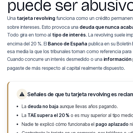
puede ser abusiv
Una
tarjeta revolving
funciona como un crédito permanente
sobre intereses. Esto provoca una
deuda que nunca acab
Todo gira en torno al
tipo de interés
. La revolving suele i
encima del 20 %. El
Banco de España
publica en su Boletín
esa media la que los tribunales toman como referencia para de
Cuando concurre un interés desmedido o una
información 
pagaste de más respecto al capital realmente dispuesto.
⚠
Señales de que tu tarjeta revolving es recla
La
deuda no baja
aunque llevas años pagando.
La
TAE supera el 20 %
o es muy superior al tipo medi
Nadie te explicó cómo funcionaba el
pago aplazado
ni