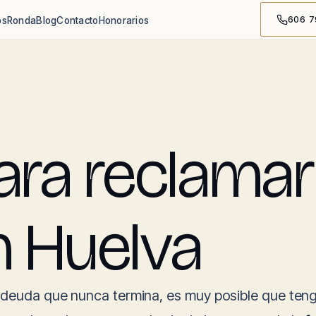
606 7
os
Ronda
Blog
Contacto
Honorarios
a reclamar 
n Huelva
 deuda que nunca termina, es muy posible que te