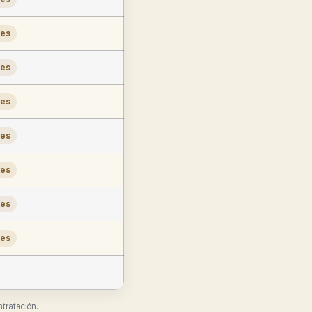
les
les
les
les
les
les
les
ntratación.