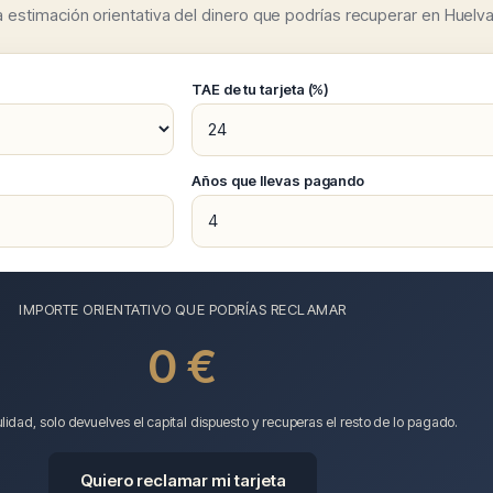
a estimación orientativa del dinero que podrías recuperar en Huelva
TAE de tu tarjeta (%)
)
Años que llevas pagando
IMPORTE ORIENTATIVO QUE PODRÍAS RECLAMAR
0 €
lidad, solo devuelves el capital dispuesto y recuperas el resto de lo pagado.
Quiero reclamar mi tarjeta