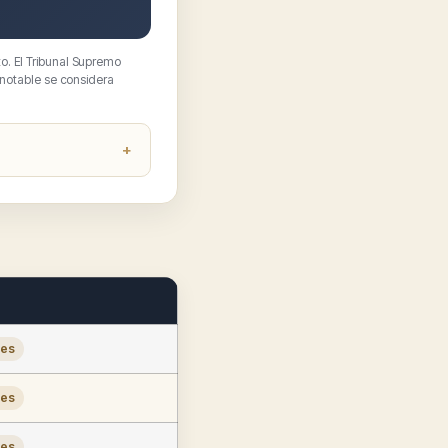
o. El Tribunal Supremo
 notable se considera
les
les
les