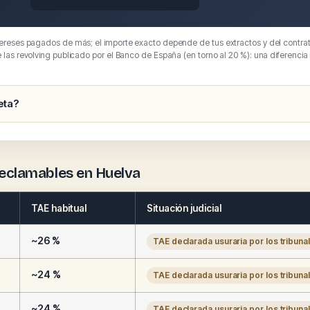
tereses pagados de más; el importe exacto depende de tus extractos y del contrat
e las revolving publicado por el Banco de España (en torno al 20 %): una diferencia
eta?
 reclamables en Huelva
TAE habitual
Situación judicial
~26 %
TAE declarada usuraria por los tribuna
~24 %
TAE declarada usuraria por los tribuna
~24 %
TAE declarada usuraria por los tribuna