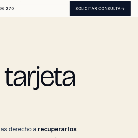
→
96 270
SOLICITAR CONSULTA
tarjeta
ngas derecho a
recuperar los