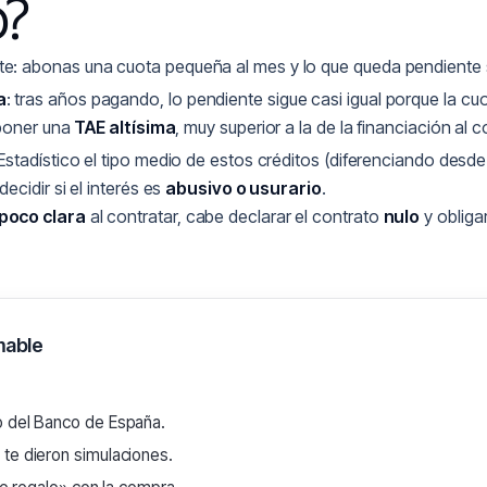
o?
: abonas una cuota pequeña al mes y lo que queda pendiente s
a
: tras años pagando, lo pendiente sigue casi igual porque la cuo
mponer una
TAE altísima
, muy superior a la de la financiación al
 Estadístico el tipo medio de estos créditos (diferenciando desd
cidir si el interés es
abusivo o usurario
.
poco clara
al contratar, cabe declarar el contrato
nulo
y obligar
mable
o del Banco de España.
 te dieron simulaciones.