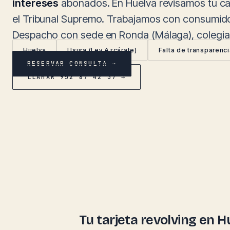
intereses
abonados. En Huelva revisamos tu cas
el Tribunal Supremo. Trabajamos con consumidor
Despacho con sede en Ronda (Málaga), colegia
Huelva
Usura (Ley Azcárate)
Falta de transparenc
RESERVAR CONSULTA →
LLAMAR 952 87 42 37 →
Tu tarjeta revolving en 