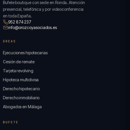
Bufete boutique con sede en Ronda. Atención
presencial, telefónica y por videoconferencia
en toda España.
952 874 237
info@orozcoyasociados.es
ÁREAS
Ejecuciones hipotecarias
Cesión de remate
Tarjeta revolving
Hipoteca multidivisa
Derecho hipotecario
Derecho inmobiliario
Abogados en Málaga
BUFETE