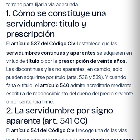
terreno para fijar la vía adecuada.
1. Cómo se constituye una
servidumbre: título y
prescripción
El
artículo 537 del Código Civil
establece que las
servidumbres continuas y aparentes
se adquieren en
virtud de
título
o por la
prescripción de veinte años
.
Las discontinuas y las no aparentes, en cambio, solo
pueden adquirirse por título (arts. 538 y 539). Y cuando
falta el título, el
artículo 540
admite acreditarlo mediante
escritura de reconocimiento del dueño del predio sirviente
o por sentencia firme.
2. La servidumbre por signo
aparente (art. 541 CC)
El
artículo 541 del Código Civil
recoge una de las vías
más frecuentes en la práctica: la
servidumbre por signo