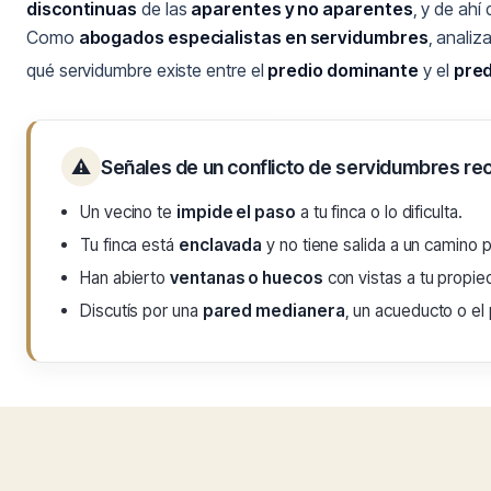
discontinuas
de las
aparentes y no aparentes
, y de ahí
Como
abogados especialistas en servidumbres
, analiz
qué servidumbre existe entre el
predio dominante
y el
pred
⚠
Señales de un conflicto de servidumbres re
Un vecino te
impide el paso
a tu finca o lo dificulta.
Tu finca está
enclavada
y no tiene salida a un camino p
Han abierto
ventanas o huecos
con vistas a tu propied
Discutís por una
pared medianera
, un acueducto o el