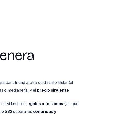
genera
ara dar utilidad a otra de distinto titular (el
s o medianería, y el
predio sirviente
e servidumbres
legales o forzosas
(las que
ulo 532
separa las
continuas y