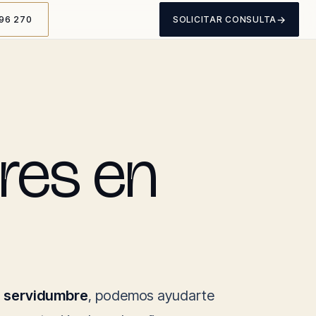
→
96 270
SOLICITAR CONSULTA
res en
a
servidumbre
, podemos ayudarte