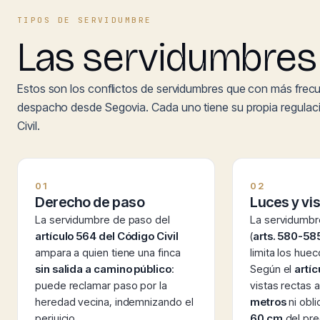
TIPOS DE SERVIDUMBRE
Las servidumbres 
Estos son los conflictos de servidumbres que con más frecu
despacho desde Segovia. Cada uno tiene su propia regulac
Civil.
01
02
Derecho de paso
Luces y vi
La servidumbre de paso del
La servidumbre
artículo 564 del Código Civil
(
arts. 580-585
ampara a quien tiene una finca
limita los huec
sin salida a camino público
:
Según el
artíc
puede reclamar paso por la
vistas rectas
heredad vecina, indemnizando el
metros
ni obl
perjuicio.
60 cm
del pre