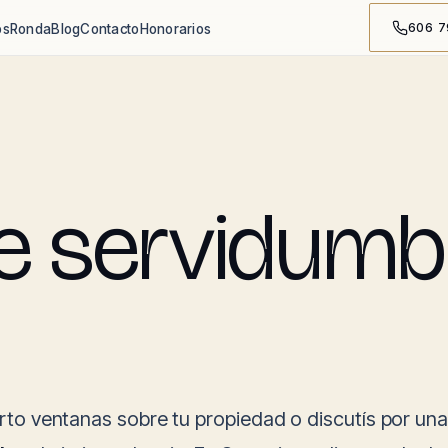
606 7
os
Ronda
Blog
Contacto
Honorarios
 servidumb
erto ventanas sobre tu propiedad o discutís por un