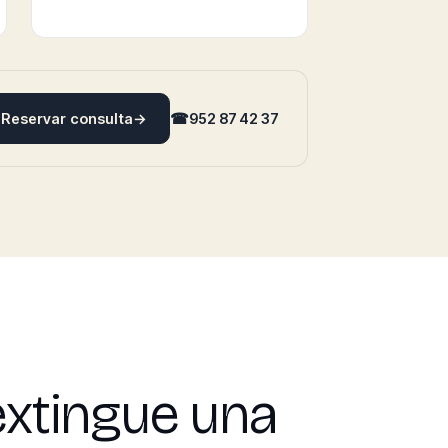
Reservar consulta
→
☎
952 87 42 37
extingue una