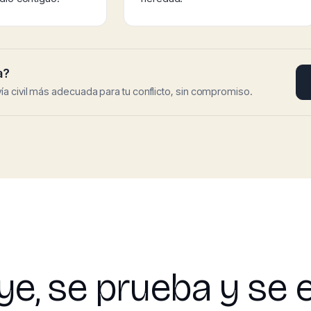
a?
ía civil más adecuada para tu conflicto, sin compromiso.
e, se prueba y se 