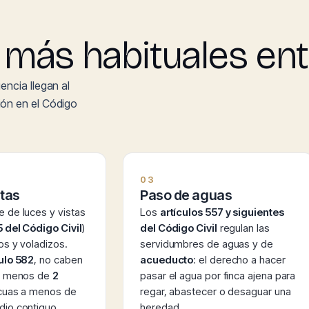
más habituales ent
encia llegan al
ión en el Código
03
stas
Paso de aguas
 de luces y vistas
Los
artículos 557 y siguientes
 del Código Civil
)
del Código Civil
regulan las
os y voladizos.
servidumbres de aguas y de
ulo 582
, no caben
acueducto
: el derecho a hacer
 a menos de
2
pasar el agua por finca ajena para
icuas a menos de
regar, abastecer o desaguar una
dio contiguo.
heredad.