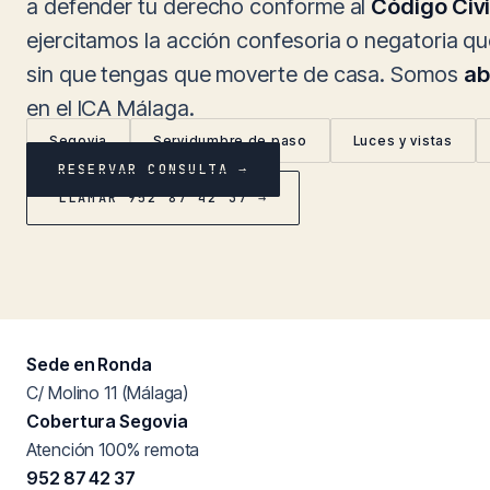
a defender tu derecho conforme al
Código Civi
ejercitamos la acción confesoria o negatoria q
sin que tengas que moverte de casa. Somos
ab
en el ICA Málaga.
Segovia
Servidumbre de paso
Luces y vistas
RESERVAR CONSULTA →
LLAMAR 952 87 42 37 →
Sede en Ronda
C/ Molino 11 (Málaga)
Cobertura Segovia
Atención 100% remota
952 87 42 37