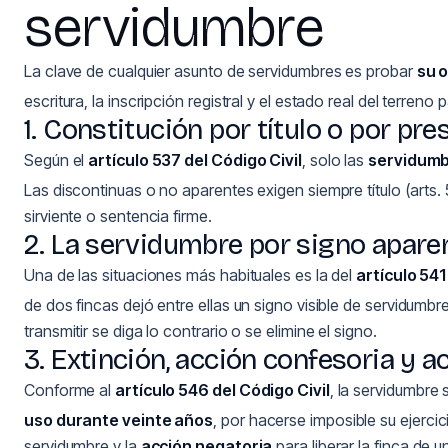
servidumbre
La clave de cualquier asunto de servidumbres es probar
su o
escritura, la inscripción registral y el estado real del terreno 
1. Constitución por título o por pre
Según el
artículo 537 del Código Civil
, solo las
servidumb
Las discontinuas o no aparentes exigen siempre título (arts. 5
sirviente o sentencia firme.
2. La servidumbre por signo aparen
Una de las situaciones más habituales es la del
artículo 541
de dos fincas dejó entre ellas un signo visible de servidum
transmitir se diga lo contrario o se elimine el signo.
3. Extinción, acción confesoria y a
Conforme al
artículo 546 del Código Civil
, la servidumbre
uso durante veinte años
, por hacerse imposible su ejercici
servidumbre y la
acción negatoria
para liberar la finca de