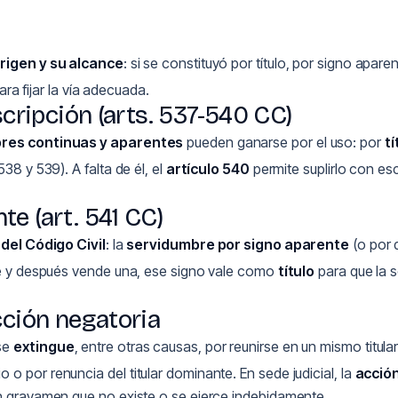
rigen y su alcance
: si se constituyó por título, por signo apar
para fijar la vía adecuada.
scripción (arts. 537-540 CC)
res continuas y aparentes
pueden ganarse por el uso: por
tí
38 y 539). A falta de él, el
artículo 540
permite suplirlo con es
te (art. 541 CC)
 del Código Civil
: la
servidumbre por signo aparente
(o por d
bre y después vende una, ese signo vale como
título
para que la 
cción negatoria
 se
extingue
, entre otras causas, por reunirse en un mismo titular
o o por renuncia del titular dominante. En sede judicial, la
acció
 un gravamen que no existe o se ejerce indebidamente.