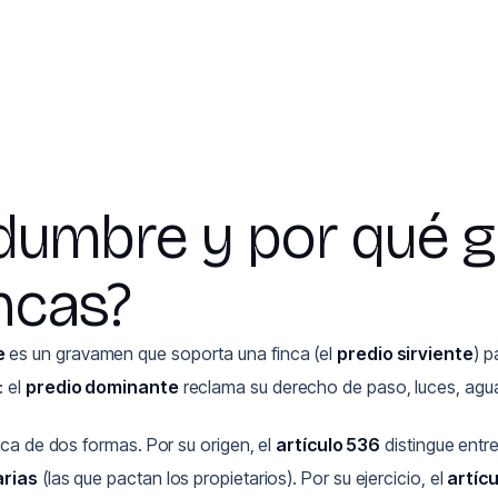
idumbre y por qué 
incas?
e
es un gravamen que soporta una finca (el
predio sirviente
) p
: el
predio dominante
reclama su derecho de paso, luces, agua
ifica de dos formas. Por su origen, el
artículo 536
distingue entr
arias
(las que pactan los propietarios). Por su ejercicio, el
artíc