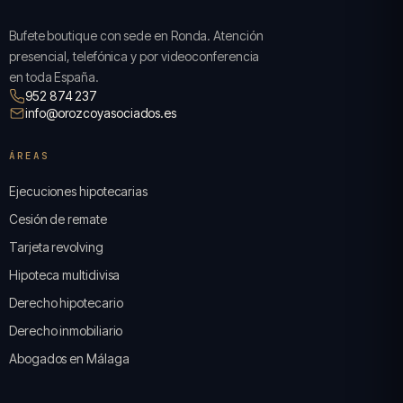
Bufete boutique con sede en Ronda. Atención
presencial, telefónica y por videoconferencia
en toda España.
952 874 237
info@orozcoyasociados.es
ÁREAS
Ejecuciones hipotecarias
Cesión de remate
Tarjeta revolving
Hipoteca multidivisa
Derecho hipotecario
Derecho inmobiliario
Abogados en Málaga