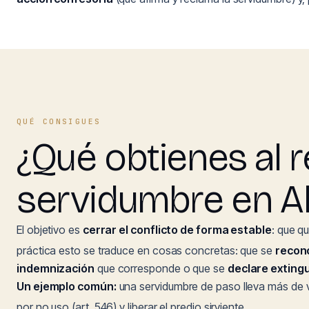
QUÉ CONSIGUES
¿Qué obtienes al r
servidumbre en Al
El objetivo es
cerrar el conflicto de forma estable
: que q
práctica esto se traduce en cosas concretas: que se
recon
indemnización
que corresponde o que se
declare exting
Un ejemplo común:
una servidumbre de paso lleva más de vei
por no uso (art. 546) y liberar el predio sirviente.