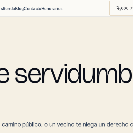
606 7
os
Ronda
Blog
Contacto
Honorarios
 servidumb
n camino público, o un vecino te niega un derecho 