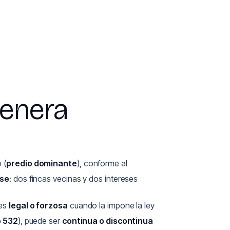
genera
 (
predio dominante
), conforme al
rse
: dos fincas vecinas y dos intereses
 es
legal o forzosa
cuando la impone la ley
o 532
), puede ser
continua o discontinua