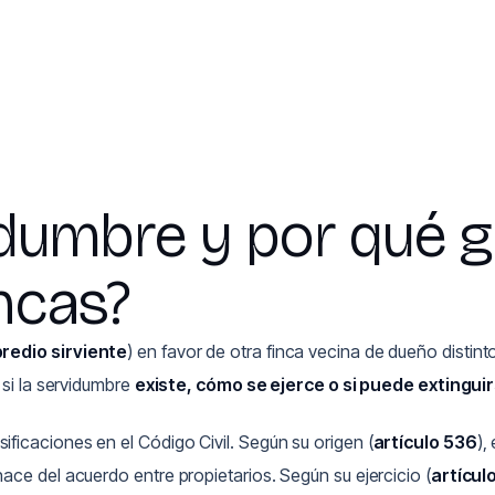
idumbre y por qué 
incas?
predio sirviente
) en favor de otra finca vecina de dueño distinto
r si la servidumbre
existe, cómo se ejerce o si puede extingui
ificaciones en el Código Civil. Según su origen (
artículo 536
),
ce del acuerdo entre propietarios. Según su ejercicio (
artícul