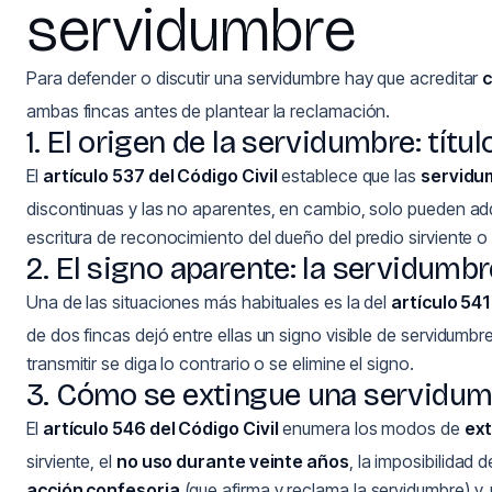
servidumbre
Para defender o discutir una servidumbre hay que acreditar
c
ambas fincas antes de plantear la reclamación.
1. El origen de la servidumbre: tít
El
artículo 537 del Código Civil
establece que las
servidu
discontinuas y las no aparentes, en cambio, solo pueden adquir
escritura de reconocimiento del dueño del predio sirviente o
2. El signo aparente: la servidumbr
Una de las situaciones más habituales es la del
artículo 541
de dos fincas dejó entre ellas un signo visible de servidum
transmitir se diga lo contrario o se elimine el signo.
3. Cómo se extingue una servidum
El
artículo 546 del Código Civil
enumera los modos de
ext
sirviente, el
no uso durante veinte años
, la imposibilidad 
acción confesoria
(que afirma y reclama la servidumbre) y,