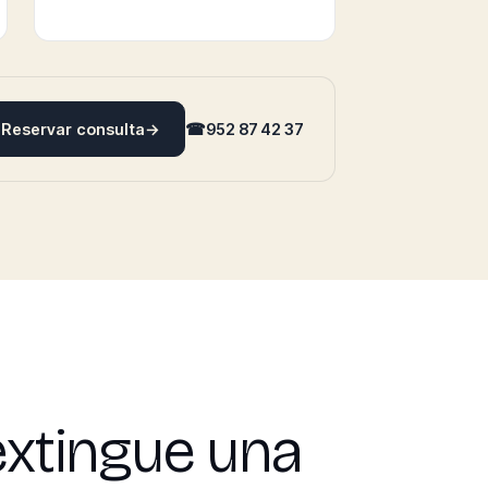
Reservar consulta
→
☎
952 87 42 37
extingue una