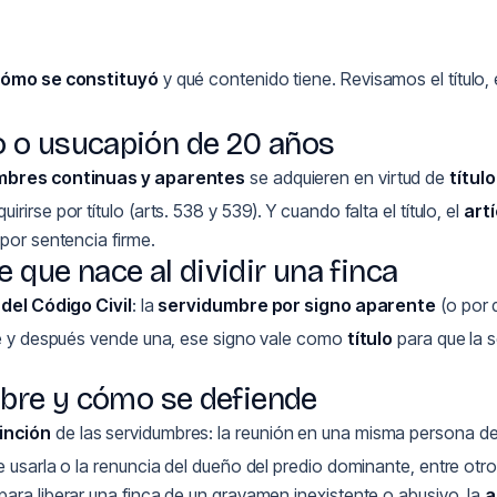
ómo se constituyó
y qué contenido tiene. Revisamos el título, 
ulo o usucapión de 20 años
mbres continuas y aparentes
se adquieren en virtud de
título
irse por título (arts. 538 y 539). Y cuando falta el título, el
art
 por sentencia firme.
e que nace al dividir una finca
 del Código Civil
: la
servidumbre por signo aparente
(o por d
bre y después vende una, ese signo vale como
título
para que la 
bre y cómo se defiende
inción
de las servidumbres: la reunión en una misma persona de
de usarla o la renuncia del dueño del predio dominante, entre otros
 para liberar una finca de un gravamen inexistente o abusivo, la
a