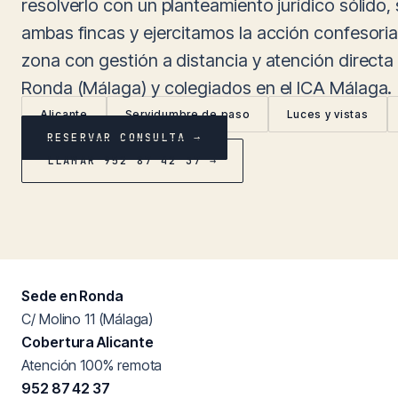
resolverlo con un planteamiento jurídico sólido
ambas fincas y ejercitamos la acción confesori
zona con gestión a distancia y atención direc
Ronda (Málaga) y colegiados en el ICA Málaga.
Alicante
Servidumbre de paso
Luces y vistas
RESERVAR CONSULTA →
LLAMAR 952 87 42 37 →
Sede en Ronda
C/ Molino 11 (Málaga)
Cobertura Alicante
Atención 100% remota
952 87 42 37