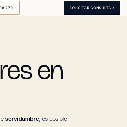
→
96 270
SOLICITAR CONSULTA
res en
de
servidumbre
, es posible