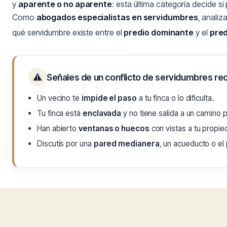
y
aparente o no aparente
: esta última categoría decide s
Como
abogados especialistas en servidumbres
, analiz
qué servidumbre existe entre el
predio dominante
y el
pred
⚠
Señales de un conflicto de servidumbres re
Un vecino te
impide el paso
a tu finca o lo dificulta.
Tu finca está
enclavada
y no tiene salida a un camino p
Han abierto
ventanas o huecos
con vistas a tu propied
Discutís por una
pared medianera
, un acueducto o el