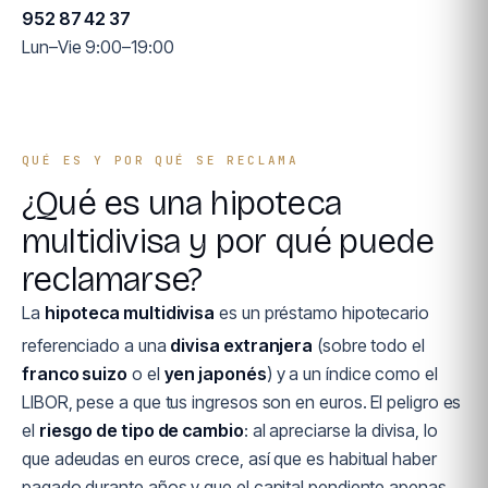
952 87 42 37
Lun–Vie 9:00–19:00
QUÉ ES Y POR QUÉ SE RECLAMA
¿Qué es una hipoteca
multidivisa y por qué puede
reclamarse?
La
hipoteca multidivisa
es un préstamo hipotecario
referenciado a una
divisa extranjera
(sobre todo el
franco suizo
o el
yen japonés
) y a un índice como el
LIBOR, pese a que tus ingresos son en euros. El peligro es
el
riesgo de tipo de cambio
: al apreciarse la divisa, lo
que adeudas en euros crece, así que es habitual haber
pagado durante años y que el capital pendiente apenas