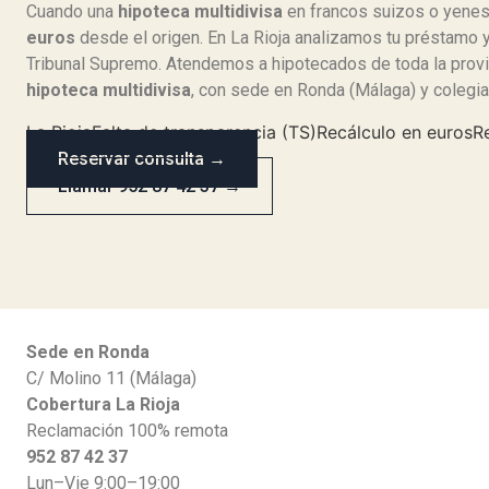
Cuando una
hipoteca multidivisa
en francos suizos o yenes
euros
desde el origen. En La Rioja analizamos tu préstamo 
Tribunal Supremo. Atendemos a hipotecados de toda la prov
hipoteca multidivisa
, con sede en Ronda (Málaga) y colegi
La Rioja
Falta de transparencia (TS)
Recálculo en euros
R
Reservar consulta →
Llamar 952 87 42 37 →
Sede en Ronda
C/ Molino 11 (Málaga)
Cobertura La Rioja
Reclamación 100% remota
952 87 42 37
Lun–Vie 9:00–19:00