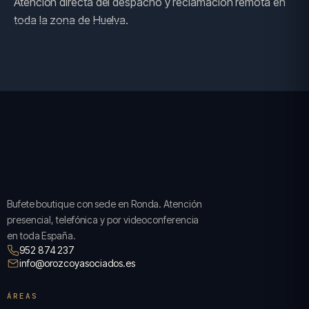
Atención directa del despacho y reclamación remota en
toda la zona de Huelva.
SOLICITAR CONSULTA →
Bufete boutique con sede en Ronda. Atención
presencial, telefónica y por videoconferencia
en toda España.
952 874 237
info@orozcoyasociados.es
ÁREAS