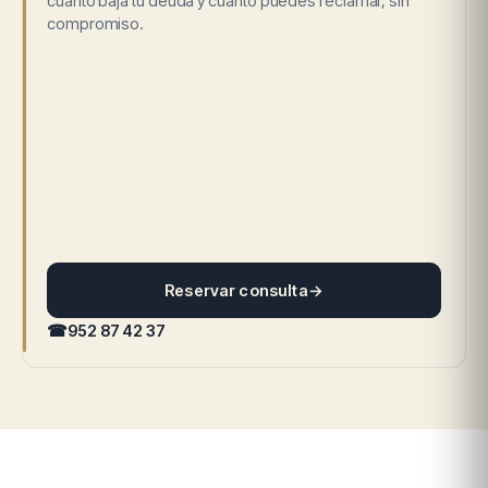
cuánto baja tu deuda y cuánto puedes reclamar, sin
compromiso.
Reservar consulta
→
☎
952 87 42 37