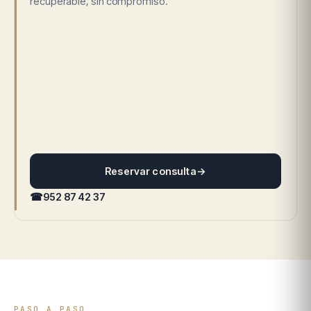
recuperable, sin compromiso.
Reservar consulta
→
☎
952 87 42 37
PASO A PASO