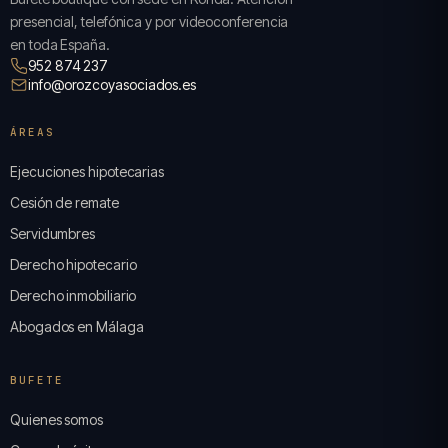
presencial, telefónica y por videoconferencia
en toda España.
952 874 237
info@orozcoyasociados.es
ÁREAS
Ejecuciones hipotecarias
Cesión de remate
Servidumbres
Derecho hipotecario
Derecho inmobiliario
Abogados en Málaga
BUFETE
Quienes somos