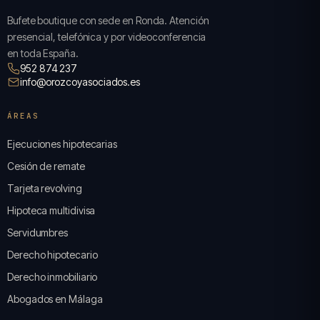
Bufete boutique con sede en Ronda. Atención
presencial, telefónica y por videoconferencia
en toda España.
952 874 237
info@orozcoyasociados.es
ÁREAS
Ejecuciones hipotecarias
Cesión de remate
Tarjeta revolving
Hipoteca multidivisa
Servidumbres
Derecho hipotecario
Derecho inmobiliario
Abogados en Málaga