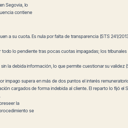
en Segovia, lo
cuencia contiene
guen a su cuota. Es nula por falta de transparencia (STS 241/201
gir todo lo pendiente tras pocas cuotas impagadas; los tribunal
o sin la debida información, lo que permite cuestionar su valide
or impago supera en más de dos puntos el interés remuneratorio
sación cargados de forma indebida al cliente. El reparto lo fijó 
.
breseer la
 procedimiento se