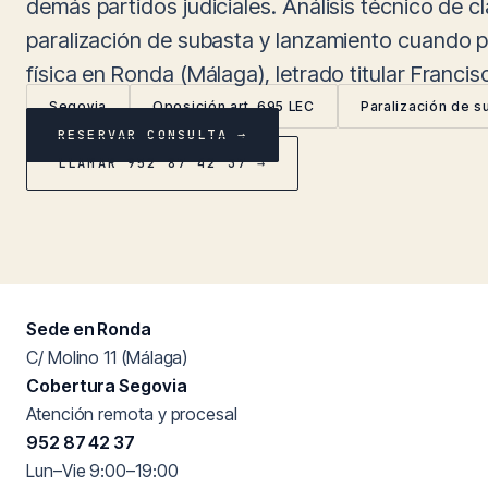
demás partidos judiciales. Análisis técnico de cl
paralización de subasta y lanzamiento cuando p
física en Ronda (Málaga), letrado titular Franci
Segovia
Oposición art. 695 LEC
Paralización de s
RESERVAR CONSULTA →
LLAMAR 952 87 42 37 →
Sede en Ronda
C/ Molino 11 (Málaga)
Cobertura Segovia
Atención remota y procesal
952 87 42 37
Lun–Vie 9:00–19:00