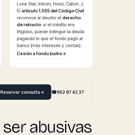
Lone Star, Intrum, Hoist, Cabot…).
El
artículo 1.535 del Código Civil
reconoce al deudor el
derecho
de retracto
: si el crédito era
litigioso, puede extinguir la deuda
pagando lo que el fondo pagó al
banco (más intereses y costas).
Cesión a fondo buitre
→
Reservar consulta
→
☎
952 87 42 37
 ser abusivas