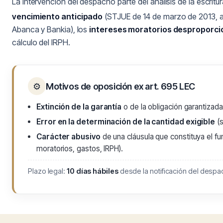
La intervención del despacho parte del análisis de la escrit
vencimiento anticipado
(STJUE de 14 de marzo de 2013, a
Abanca y Bankia), los
intereses moratorios desproporc
cálculo del IRPH.
⚙
Motivos de oposición ex art. 695 LEC
Extinción de la garantía
o de la obligación garantizada
Error en la determinación de la cantidad exigible
(s
Carácter abusivo
de una cláusula que constituya el fu
moratorios, gastos, IRPH).
Plazo legal:
10 días hábiles
desde la notificación del despac