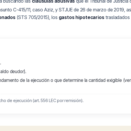
ura buscando las
cláusulas abusivas
que el Tribunal de Justicia
sunto C-415/11, caso Aziz, y STJUE de 26 de marzo de 2019, a
ionados
(STS 705/2015), los
gastos hipotecarios
trasladados 
.
aldo deudor).
ndamento de la ejecución o que determine la cantidad exigible (ven
ho de ejecución (art. 556 LEC por remisión).