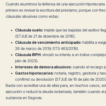
Cuando asumimos la defensa de una ejecución hipotecaria 
primero es revisar la escritura del préstamo, porque con fre
cláusulas abusivas como estas:
Cláusula suelo:
impide que las bajadas del euríbor lle
(STJUE de 21 de diciembre de 2016).
Cláusula de vencimiento anticipado:
habilita a exi
26 de marzo de 2019; STS 463/2019).
Cláusula IRPH:
vinculó su interés a un índice complej
julio de 2023).
Intereses de demora abusivos:
cuando el recargo p
Gastos hipotecarios:
notaría, registro, gestoría y ta
confirmó su devolución (STJUE de 16 de julio de 2020)
Basta con acreditar una de ellas para, en muchos casos, so
ejecución o reducir la deuda reclamada, también cuando el
sustancia en Segovia.