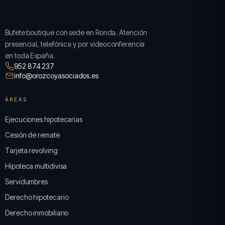
Bufete boutique con sede en Ronda. Atención
presencial, telefónica y por videoconferencia
en toda España.
952 874 237
info@orozcoyasociados.es
ÁREAS
Ejecuciones hipotecarias
Cesión de remate
Tarjeta revolving
Hipoteca multidivisa
Servidumbres
Derecho hipotecario
Derecho inmobiliario