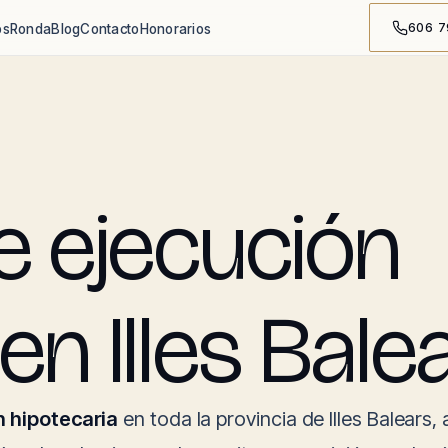
606 7
os
Ronda
Blog
Contacto
Honorarios
 ejecución
en Illes Bale
n hipotecaria
en toda la provincia de Illes Balears,