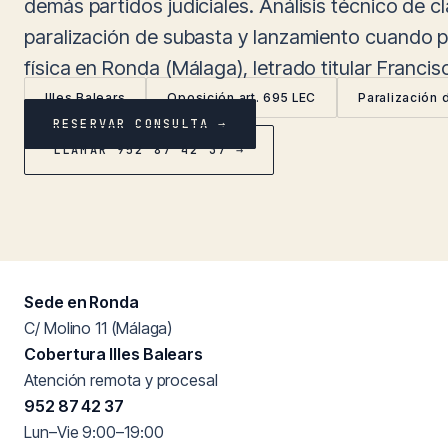
demás partidos judiciales. Análisis técnico de cl
paralización de subasta y lanzamiento cuando p
física en Ronda (Málaga), letrado titular Franci
Illes Balears
Oposición art. 695 LEC
Paralización 
RESERVAR CONSULTA →
LLAMAR 952 87 42 37 →
Sede en Ronda
C/ Molino 11 (Málaga)
Cobertura Illes Balears
Atención remota y procesal
952 87 42 37
Lun–Vie 9:00–19:00