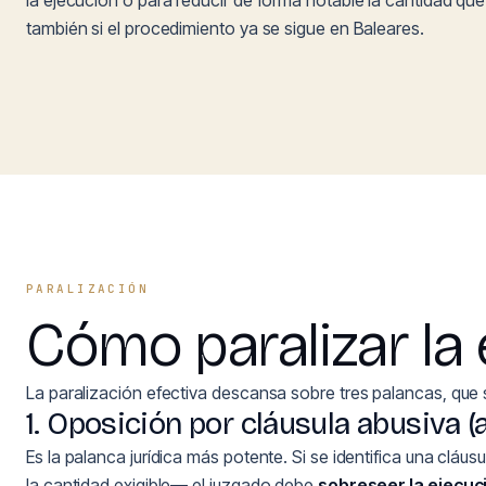
la ejecución o para reducir de forma notable la cantidad que
también si el procedimiento ya se sigue en Baleares.
PARALIZACIÓN
Cómo paralizar la 
La paralización efectiva descansa sobre tres palancas, que 
1. Oposición por cláusula abusiva (a
Es la palanca jurídica más potente. Si se identifica una clá
la cantidad exigible— el juzgado debe
sobreseer la ejecuc