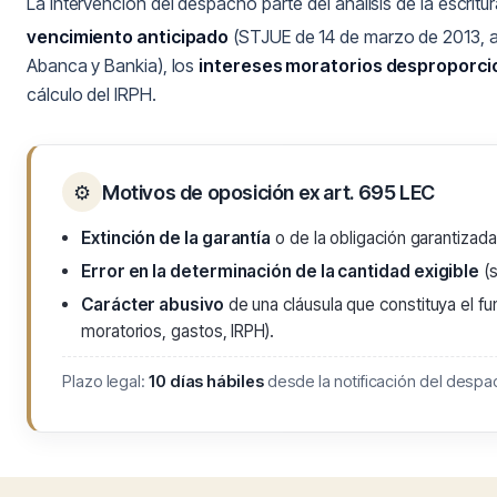
La intervención del despacho parte del análisis de la escrit
vencimiento anticipado
(STJUE de 14 de marzo de 2013, a
Abanca y Bankia), los
intereses moratorios desproporc
cálculo del IRPH.
⚙
Motivos de oposición ex art. 695 LEC
Extinción de la garantía
o de la obligación garantizada
Error en la determinación de la cantidad exigible
(s
Carácter abusivo
de una cláusula que constituya el fu
moratorios, gastos, IRPH).
Plazo legal:
10 días hábiles
desde la notificación del despac