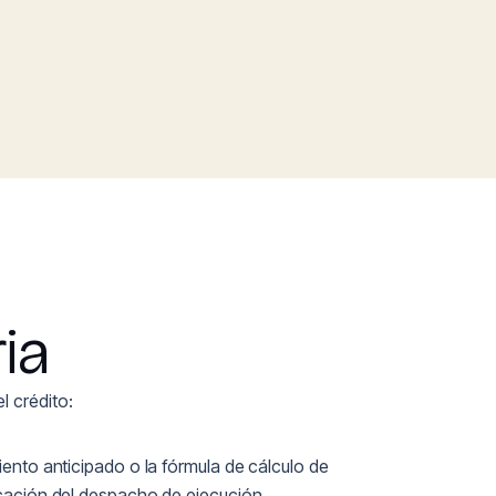
ia
l crédito:
iento anticipado o la fórmula de cálculo de
ficación del despacho de ejecución.