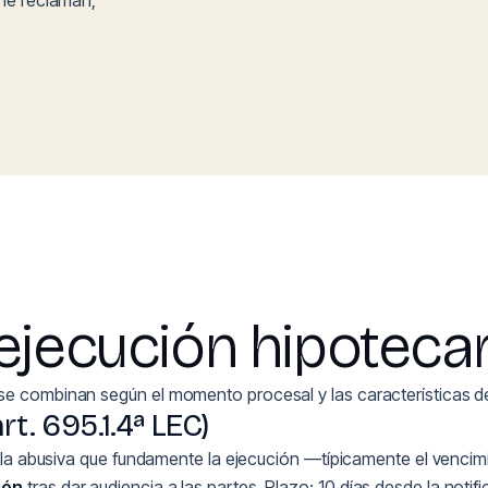
 le reclaman,
ejecución hipotecar
se combinan según el momento procesal y las características de
rt. 695.1.4ª LEC)
usula abusiva que fundamente la ejecución —típicamente el vencim
ión
tras dar audiencia a las partes. Plazo: 10 días desde la noti