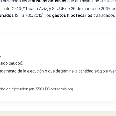
ura buscando las
cláusulas abusivas
que el Tribunal de Justicia
sunto C-415/11, caso Aziz, y STJUE de 26 de marzo de 2019, a
ionados
(STS 705/2015), los
gastos hipotecarios
trasladados 
.
aldo deudor).
ndamento de la ejecución o que determine la cantidad exigible (ven
ho de ejecución (art. 556 LEC por remisión).