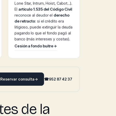
Lone Star, Intrum, Hoist, Cabot…).
El
artículo 1.535 del Código Civil
reconoce al deudor el
derecho
de retracto
: si el crédito era
litigioso, puede extinguir la deuda
pagando lo que el fondo pagó al
banco (más intereses y costas).
Cesión a fondo buitre
→
Reservar consulta
→
☎
952 87 42 37
es de la