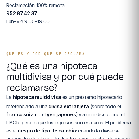
Reclamación 100% remota
952 87 42 37
Lun–Vie 9:00–19:00
QUÉ ES Y POR QUÉ SE RECLAMA
¿Qué es una hipoteca
multidivisa y por qué puede
reclamarse?
La
hipoteca multidivisa
es un préstamo hipotecario
referenciado a una
divisa extranjera
(sobre todo el
franco suizo
o el
yen japonés
) y a un índice como el
LIBOR, pese a que tus ingresos son en euros. El problema
es el
riesgo de tipo de cambio
: cuando la divisa se
aprecia frente al euro, tu deuda en euros sube, de manera