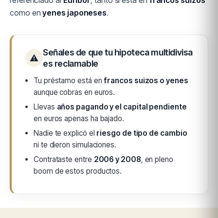
referenciado al
Euríbor
, tanto si está en
francos suizos
como en
yenes japoneses
.
Señales de que tu hipoteca multidivisa
⚠
es reclamable
Tu préstamo está en
francos suizos o yenes
aunque cobras en euros.
Llevas
años pagando y el capital pendiente
en euros apenas ha bajado.
Nadie te explicó el
riesgo de tipo de cambio
ni te dieron simulaciones.
Contrataste entre
2006 y 2008
, en pleno
boom de estos productos.