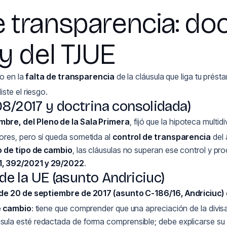
de transparencia: doc
y del TJUE
no en la
falta de transparencia
de la cláusula que liga tu prést
ste el riesgo.
08/2017 y doctrina consolidada)
bre, del Pleno de la Sala Primera
, fijó que la hipoteca mult
ores, pero sí queda sometida al
control de transparencia
del 
o de tipo de cambio
, las cláusulas no superan ese control y pr
, 392/2021 y 29/2022
.
 de la UE (asunto Andriciuc)
de 20 de septiembre de 2017 (asunto C-186/16, Andriciuc)
e cambio
: tiene que comprender que una apreciación de la div
ula esté redactada de forma comprensible; debe explicarse su