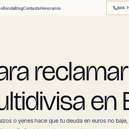
606 7
os
Ronda
Blog
Contacto
Honorarios
ra reclamar
ltidivisa en
izos o yenes hace que tu deuda en euros no baje, 