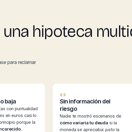
 una hipoteca multi
ase para reclamar
03
o baja
Sin información del
riesgo
tas con puntualidad
bes en euros casi lo
Nadie te mostró escenarios de
rincipio porque la
cómo variaría tu deuda
si la
encarecido
.
moneda se apreciaba: justo la