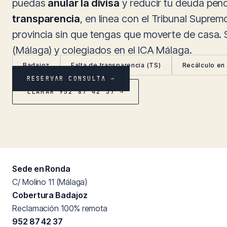
puedas
anular la divisa
y reducir tu deuda pend
transparencia
, en línea con el Tribunal Suprem
provincia sin que tengas que moverte de casa
(Málaga) y colegiados en el ICA Málaga.
Badajoz
Falta de transparencia (TS)
Recálculo en
RESERVAR CONSULTA →
LLAMAR 952 87 42 37 →
Sede en Ronda
C/ Molino 11 (Málaga)
Cobertura Badajoz
Reclamación 100% remota
952 87 42 37