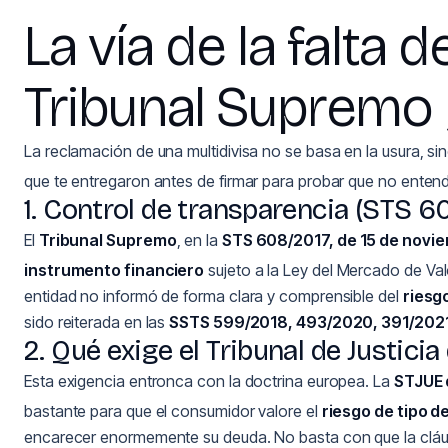
La vía de la falta 
Tribunal Supremo 
La reclamación de una multidivisa no se basa en la usura, si
que te entregaron antes de firmar para probar que no entendi
1. Control de transparencia (STS 6
El
Tribunal Supremo
, en la
STS 608/2017, de 15 de noviem
instrumento financiero
sujeto a la Ley del Mercado de Val
entidad no informó de forma clara y comprensible del
riesg
sido reiterada en las
SSTS 599/2018, 493/2020, 391/2021
2. Qué exige el Tribunal de Justicia
Esta exigencia entronca con la doctrina europea. La
STJUE 
bastante para que el consumidor valore el
riesgo de tipo d
encarecer enormemente su deuda. No basta con que la cláus